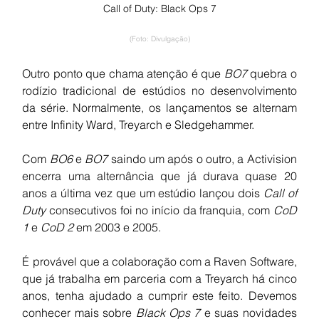
Call of Duty: Black Ops 7
(Foto: Divulgação)
Outro ponto que chama atenção é que 
BO7
 quebra o 
rodízio tradicional de estúdios no desenvolvimento 
da série. Normalmente, os lançamentos se alternam 
entre Infinity Ward, Treyarch e Sledgehammer.
Com 
BO6
 e 
BO7
 saindo um após o outro, a Activision 
encerra uma alternância que já durava quase 20 
anos a última vez que um estúdio lançou dois 
Call of 
Duty
 consecutivos foi no início da franquia, com 
CoD 
1
 e 
CoD 2
 em 2003 e 2005.
É provável que a colaboração com a Raven Software, 
que já trabalha em parceria com a Treyarch há cinco 
anos, tenha ajudado a cumprir este feito. Devemos 
conhecer mais sobre 
Black Ops 7
 e suas novidades 