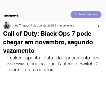
Explorar neonews
neonews
neo Thiago
17 de ago. de 2025
2 min de leitura
Call of Duty: Black Ops 7 pode
chegar em novembro, segundo
vazamento
Leaker aponta data de lançamento 
em 
 e indica que Nintendo Switch 2 
novembro
ficará de fora no início.