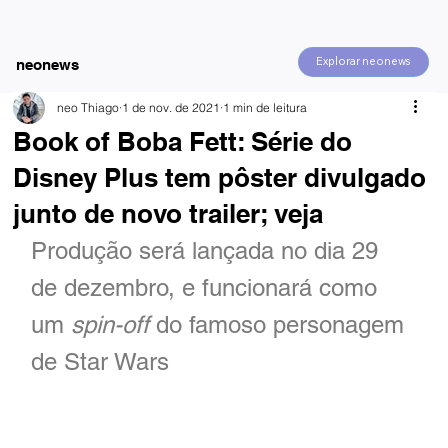
Explorar neonews
neonews
neo Thiago
1 de nov. de 2021
1 min de leitura
Book of Boba Fett: Série do
Disney Plus tem pôster divulgado
junto de novo trailer; veja
Produção será lançada no dia 29 
de dezembro, e funcionará como 
um 
spin-off 
do famoso personagem 
de Star Wars