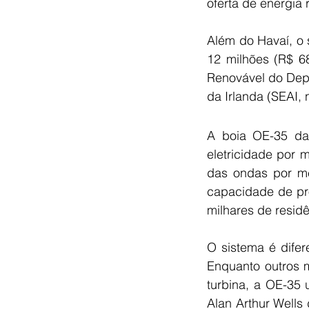
oferta de energia 
Além do Havaí, o 
12 milhões (R$ 68
Renovável do Depa
da Irlanda (SEAI, 
A boia OE-35 da
eletricidade por 
das ondas por me
capacidade de pro
milhares de resid
O sistema é difer
Enquanto outros 
turbina, a OE-35 
Alan Arthur Wells