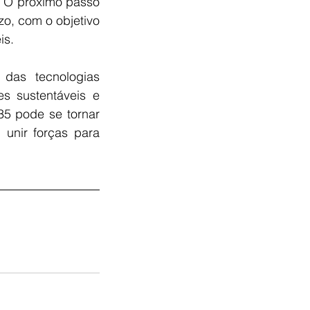
 O próximo passo 
o, com o objetivo 
is.
as tecnologias 
 sustentáveis e 
5 pode se tornar 
unir forças para 