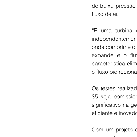
de baixa pressão
fluxo de ar.
“É uma turbina 
independentement
onda comprime o a
expande e o flu
característica el
o fluxo bidireciona
Os testes realiza
35 seja comissi
significativo na 
eficiente e inovad
Com um projeto d