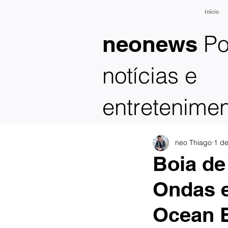
Início
Po
neonews
notícias e
entretenime
neo Thiago
1 d
Boia de
Ondas e
Ocean 