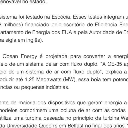
renovável no estado.
sistema foi testado na Escócia. Esses testes integram 
 milhões) financiado pelo escritório de Eficiência Ene
rtamento de Energia dos EUA e pela Autoridade de Ene
na sigla em inglês).
 Ocean Energy é projetada para converter a energ
meio de um sistema de ar com fluxo duplo. “A OE-35 ap
io de um sistema de ar com fluxo duplo”, explica a
duzir até 1,25 Megawatts (MW), essa boia tem potencia
ências ou pequenas indústrias.
ente da maioria dos dispositivos que geram energia a 
modelos comprimem uma coluna de ar com as ondas p
utiliza uma turbina baseada no princípio da turbina Wel
 da Universidade Queen’s em Belfast no final dos anos 1