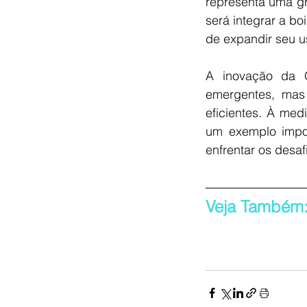
representa uma g
será integrar a bo
de expandir seu us
A inovação da O
emergentes, mas
eficientes. À me
um exemplo impor
enfrentar os desa
Veja Também: