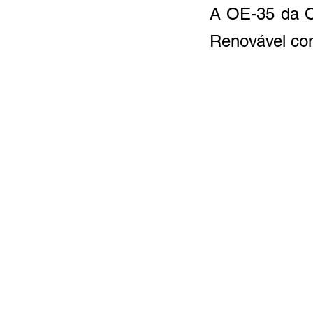
A OE-35 da O
Renovável co