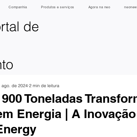
Companhia
Produtos e serviços
Agora na neo
neonew
rtal de
nto
e ago. de 2024
2 min de leitura
 900 Toneladas Transfo
m Energia | A Inovação
Energy