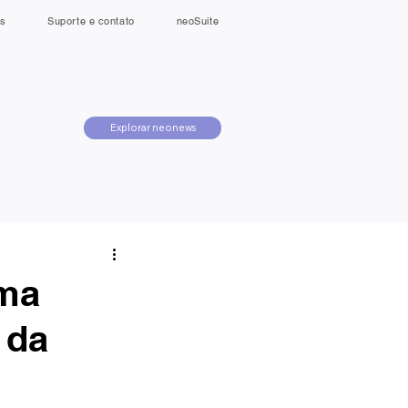
s
Suporte e contato
neoSuite
Explorar neonews
rma
 da