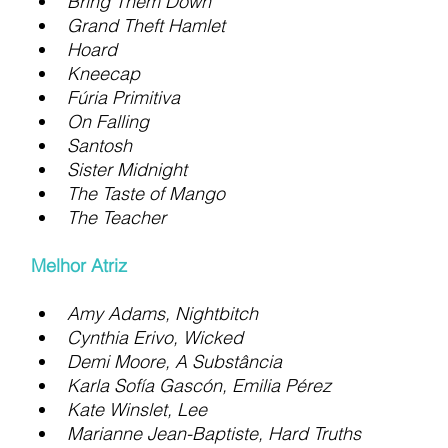
Bring Them Down
Grand Theft Hamlet
Hoard
Kneecap
Fúria Primitiva
On Falling
Santosh
Sister Midnight
The Taste of Mango
The Teacher
Melhor Atriz
Amy Adams, Nightbitch
Cynthia Erivo, Wicked
Demi Moore, A Substância
Karla Sofía Gascón, Emilia Pérez
Kate Winslet, Lee
Marianne Jean-Baptiste, Hard Truths