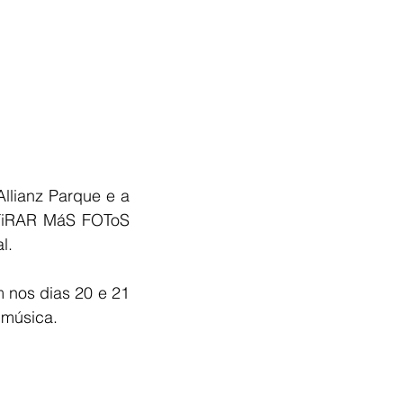
lianz Parque e a 
Í TiRAR MáS FOToS 
l.
nos dias 20 e 21 
 música.