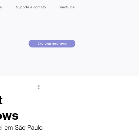
s
Suporte e contato
neoSuite
Explorar neonews
t
hows
el em São Paulo