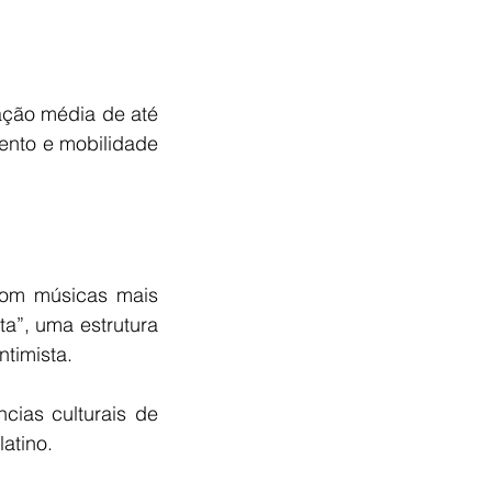
ção média de até 
ento e mobilidade 
com músicas mais 
a”, uma estrutura 
ntimista.
cias culturais de 
atino.