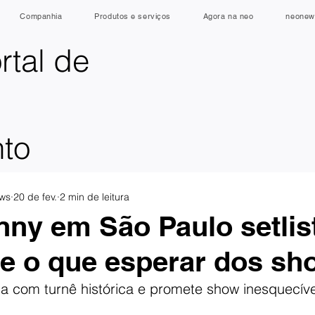
Companhia
Produtos e serviços
Agora na neo
neonew
rtal de
nto
ws
20 de fev.
2 min de leitura
ny em São Paulo setlis
 e o que esperar dos s
 com turnê histórica e promete show inesquecív