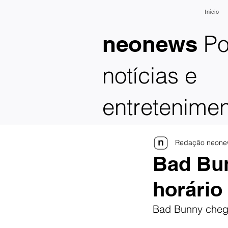
Início
Po
neonews
notícias e
entretenime
Redação neone
Bad Bun
horário
Bad Bunny chega