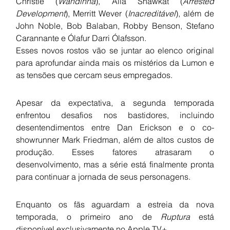
Christie (
Wandinha
), Alia Shawkat (
Arrested 
Development
), Merritt Wever (
Inacreditável
), além de 
John Noble, Bob Balaban, Robby Benson, Stefano 
Carannante e Ólafur Darri Ólafsson.
Esses novos rostos vão se juntar ao elenco original 
para aprofundar ainda mais os mistérios da Lumon e 
as tensões que cercam seus empregados.
Apesar da expectativa, a segunda temporada 
enfrentou desafios nos bastidores, incluindo 
desentendimentos entre Dan Erickson e o co-
showrunner Mark Friedman, além de altos custos de 
produção. Esses fatores atrasaram o 
desenvolvimento, mas a série está finalmente pronta 
para continuar a jornada de seus personagens.
Enquanto os fãs aguardam a estreia da nova 
temporada, o primeiro ano de 
Ruptura
 está 
disponível exclusivamente no Apple TV+.