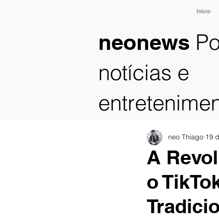
Início
Po
neonews
notícias e
entretenime
neo Thiago
19 d
A Revol
o TikTo
Tradici