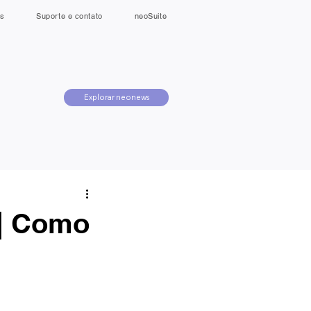
s
Suporte e contato
neoSuite
Explorar neonews
 | Como