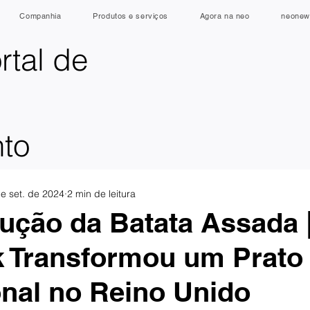
Companhia
Produtos e serviços
Agora na neo
neonew
rtal de
nto
e set. de 2024
2 min de leitura
ução da Batata Assada
k Transformou um Prato
onal no Reino Unido