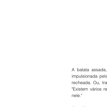
A batata assada,
impulsionada pel
recheada. Ou, tr
"Existem vários 
nele."