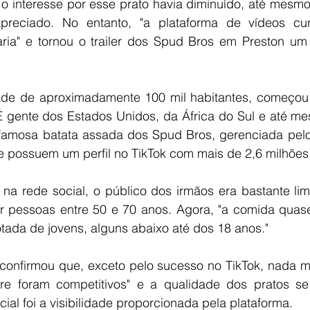
 o interesse por esse prato havia diminuído, até mesm
preciado. No entanto, "a plataforma de vídeos curt
aria" e tornou o trailer dos Spud Bros em Preston um 
de de aproximadamente 100 mil habitantes, começou a a
 gente dos Estados Unidos, da África do Sul e até me
famosa batata assada dos Spud Bros, gerenciada pelo
e possuem um perfil no TikTok com mais de 2,6 milhões
 na rede social, o público dos irmãos era bastante li
r pessoas entre 50 e 70 anos. Agora, "a comida quase
 lotada de jovens, alguns abaixo até dos 18 anos."
confirmou que, exceto pelo sucesso no TikTok, nada m
e foram competitivos" e a qualidade dos pratos se 
cial foi a visibilidade proporcionada pela plataforma.