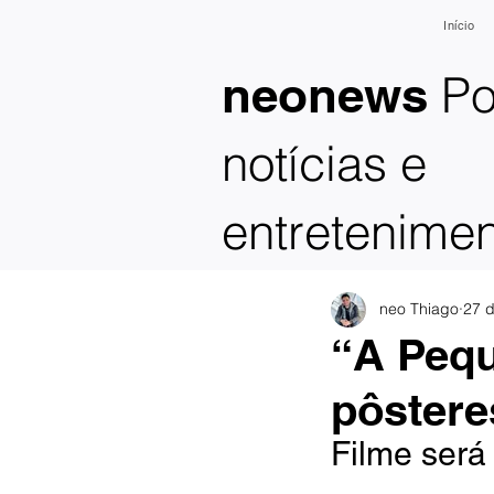
Início
Po
neonews
notícias e
entretenime
neo Thiago
27 d
“A Pequ
pôstere
Filme será