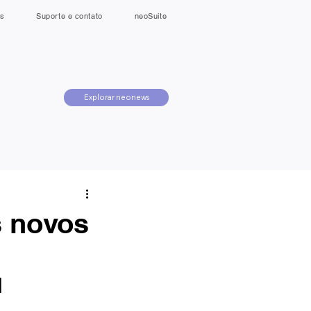
s
Suporte e contato
neoSuite
Explorar neonews
s novos
l