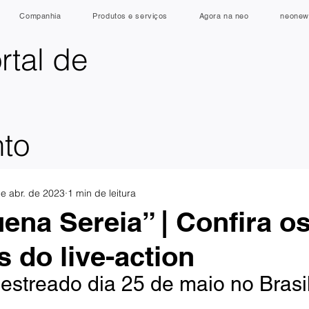
Companhia
Produtos e serviços
Agora na neo
neonew
rtal de
nto
e abr. de 2023
1 min de leitura
ena Sereia” | Confira o
s do live-action
 estreado dia 25 de maio no Brasi