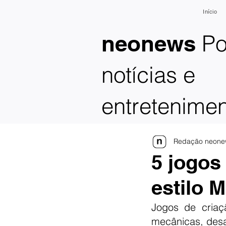
Início
Po
neonews
notícias e
entretenime
Redação neone
5 jogos
estilo M
Jogos de criaç
mecânicas, desa