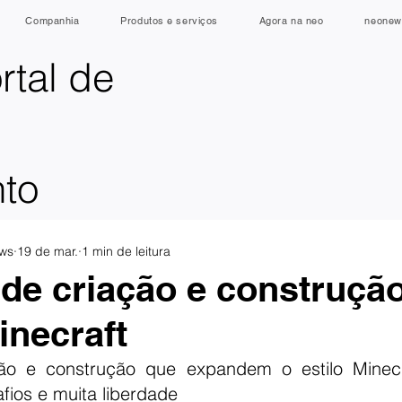
Companhia
Produtos e serviços
Agora na neo
neonew
rtal de
nto
ws
19 de mar.
1 min de leitura
 de criação e construçã
inecraft
ão e construção que expandem o estilo Minec
fios e muita liberdade