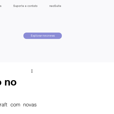
s
Suporte e contato
neoSuite
Explorar neonews
o no
raft com novas 