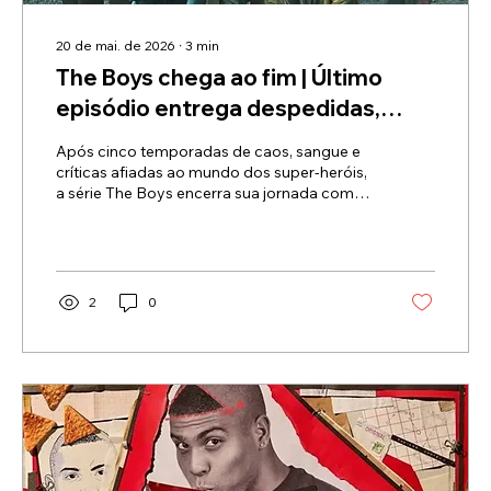
20 de mai. de 2026
∙
3
min
The Boys chega ao fim | Último
episódio entrega despedidas,
vingança brutal e um desfecho
Após cinco temporadas de caos, sangue e
chocante
críticas afiadas ao mundo dos super-heróis,
a série The Boys encerra sua jornada com
emoção, perdas e acertos de contas
históricos
2
0