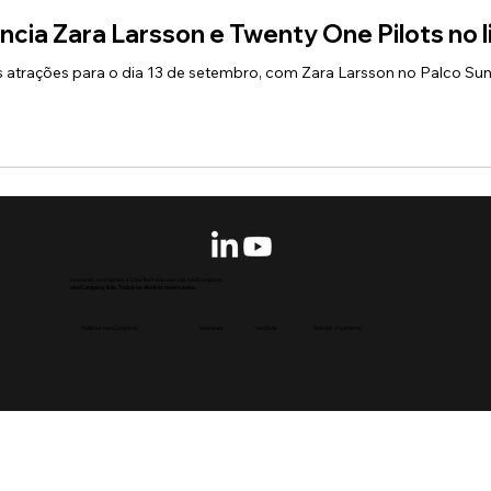
e leitura
uncia Zara Larsson e Twenty One Pilots no 
s atrações para o dia 13 de setembro, com Zara Larsson no Palco Sun
neonews, neoriginals e ClasTech são marcas neoCompany.
neoCompany ltda. Todos os direitos reservados.
Políticas neoCompany
Solicitar orçamento
neonews
neoSuite