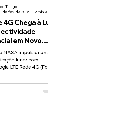
eo Thiago
3 de fev. de 2025
2 min de leitura
 4G Chega à Lua
nectividade
cial em Novo
o Tecnológico
 e NASA impulsionam
icação lunar com
ogia LTE Rede 4G (Foto:
ação) 4G na Lua? Graças
 e à NASA, isso vai se...