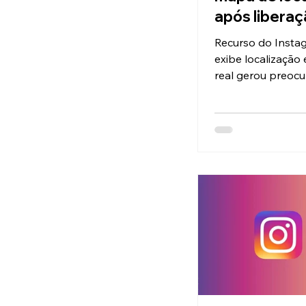
após libera
acidental no 
Recurso do Insta
exibe localizaçã
real gerou preoc
sobre privacidad
entre usuários bra