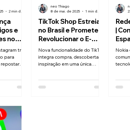
neo Thiago
n
25
2 min de leitura
8 de mai. de 2025
1 min de leitura
2
ança
TikTok Shop Estreia
Rede
igos e
no Brasil e Promete
| Co
es no
Revolucionar o E-
Espa
aumentar
commerce com
Marc
stagram traz
Nova funcionalidade do TikTok
Nokia
ntre
Vídeos e Lives
do para
integra compra, descoberta e
comun
 repostar
inspiração em uma única
tecnol
para
experiência dentro do
Divulg
lização com
aplicativo
à Nokia
cidade.