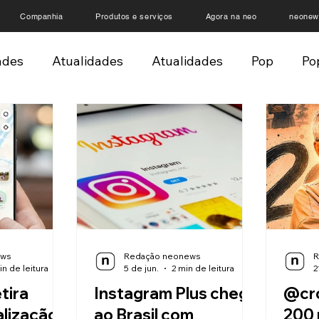
Companhia
Produtos e serviços
Agora na neo
neonew
ades
Atualidades
Atualidades
Pop
Po
nicas
Crônicas
Negócios
Negócios
Ne
stérios
Críticas
Críticas
Críticas
Artig
oDrops
neoDrops
Gamer
neo
ews
Redação neonews
R
in de leitura
5 de jun.
2 min de leitura
2
tira
Instagram Plus chega
@cro
alização
ao Brasil com
200 