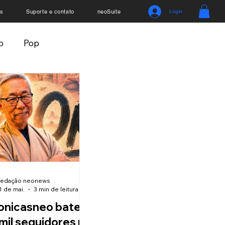
s
Suporte e contato
neoSuite
Login
p
Pop
gócios
Mistérios
os
neoDocs
edação neonews
1 de mai.
3 min de leitura
nicasneo bate
mil seguidores no