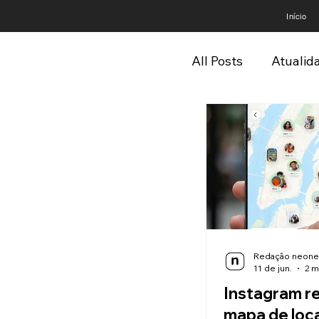
Início
All Posts
Atualid
Crônicas
Crô
Mistérios
Mi
neoDocs
ne
Redação neon
11 de jun.
2 m
Instagram re
mapa de loc