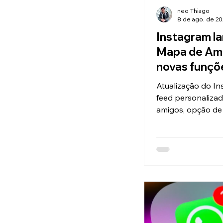
neo Thiago
8 de ago. de 20
Instagram l
Mapa de Am
novas funçõ
Reels para 
Atualização do In
interação e
feed personaliza
usuários
amigos, opção de
vídeos e recurso 
compartilhar loca
controle de priva