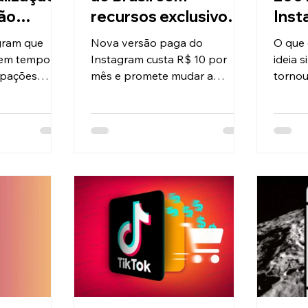
ção
recursos exclusivos e
Inst
Brasil
stories de até 48
tran
gram que
Nova versão paga do
O que
horas
em c
o em tempo
Instagram custa R$ 10 por
ideia 
upações
mês e promete mudar a
torno
e e segurança
experiência dos usuários mais
acolhi
sileiros
ativos na plataforma
milhõe
Insta