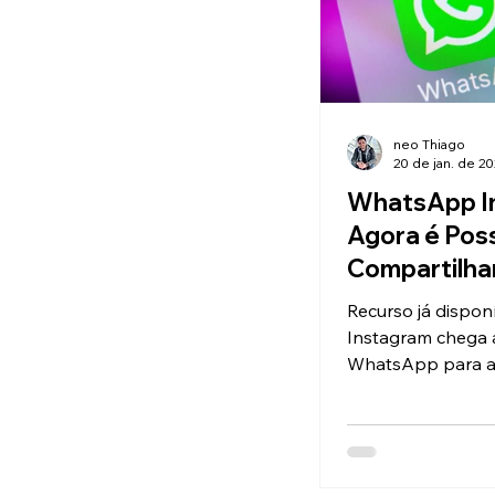
neo Thiago
20 de jan. de 2
WhatsApp In
Agora é Poss
Compartilha
Músicas no 
Recurso já dispon
Instagram chega 
WhatsApp para a
plataformas da M
WhatsApp (Foto: 
O WhatsApp está.