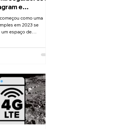
agram e
sforma palavras
 começou como uma
onexão real
simples em 2023 se
u um espaço de
mento, reflexões e
s de visualizações no
gram