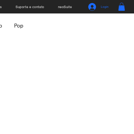
s
Suporte e contato
neoSuite
Login
p
Pop
gócios
Mistérios
os
neoDocs