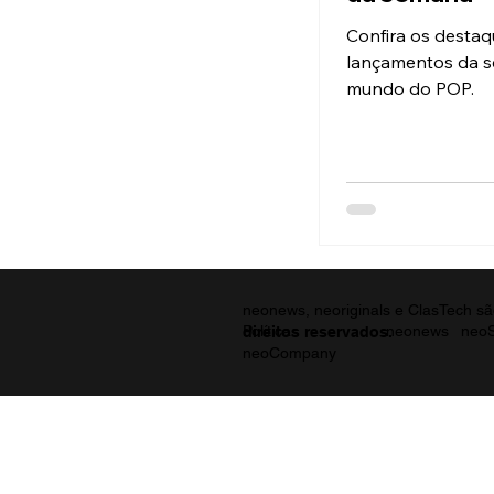
Confira os destaq
lançamentos da 
mundo do POP.
neonews, neoriginals e ClasTech 
direitos reservados.
Políticas
neonews
neoS
neoCompany