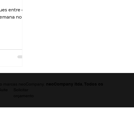
ues entre os
semana no
neoCompany ltda. Todos os
são marcas neoCompany.
Solicitar
uite
orçamento