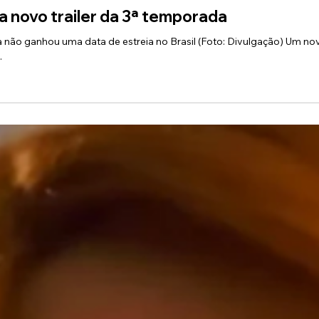
1 min de leitura
a novo trailer da 3ª temporada
a não ganhou uma data de estreia no Brasil (Foto: Divulgação) Um novo
.