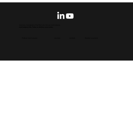
1 min de leitura
y tem cena inédita compartilhada nas rede
 do canal Syfy, com estreia para outubro (Syfy / Divulgação) O nov
neonews, neoriginals e ClasTech são marcas neoCompany.
neoCompany ltda. Todos os direitos reservados.
Políticas neoCompany
Solicitar orçamento
neonews
neoSuite